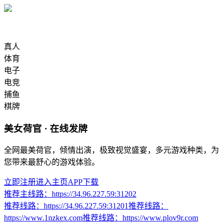
真人
体育
电子
电竞
捕鱼
棋牌
美女荷官 · 在线发牌
全网最美荷官，倾情出演，极致视觉盛宴，多元游戏种类，为
您带来最舒心的游戏体验。
立即注册
进入主页
APP下载
推荐主线路：
https://34.96.227.59:31202
推荐线路：
https://34.96.227.59:31201
推荐线路：
https://www.1nzkex.com
推荐线路：
https://www.plov9r.com