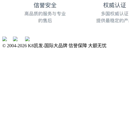
© 2004-
2026
K8凯发-国际大品牌 信誉保障 大额无忧