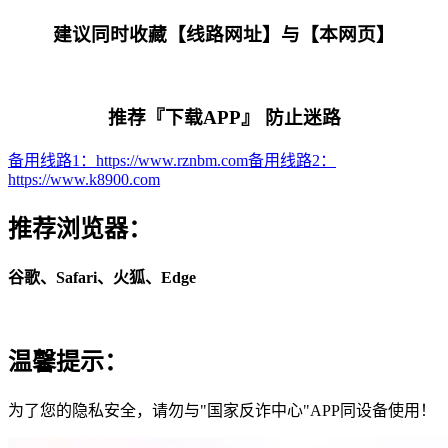
建议同时收藏【线路网址】与【本网页】
推荐『下载APP』 防止迷路
备用线路
1
：
https://www.rznbm.com
备用线路
2
：
https://www.k8900.com
推荐浏览器：
谷歌、Safari、火狐、Edge
温馨提示：
为了您的隐私安全，请勿与"国家反诈中心"APP同设备使用！