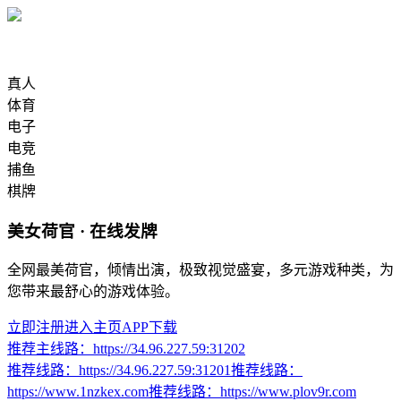
真人
体育
电子
电竞
捕鱼
棋牌
美女荷官 · 在线发牌
全网最美荷官，倾情出演，极致视觉盛宴，多元游戏种类，为
您带来最舒心的游戏体验。
立即注册
进入主页
APP下载
推荐主线路：
https://34.96.227.59:31202
推荐线路：
https://34.96.227.59:31201
推荐线路：
https://www.1nzkex.com
推荐线路：
https://www.plov9r.com