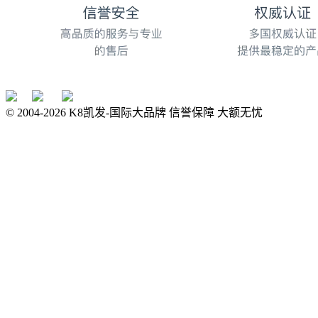
© 2004-
2026
K8凯发-国际大品牌 信誉保障 大额无忧