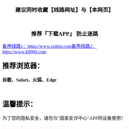
建议同时收藏【线路网址】与【本网页】
推荐『下载APP』 防止迷路
备用线路
1
：
https://www.rznbm.com
备用线路
2
：
https://www.k8900.com
推荐浏览器：
谷歌、Safari、火狐、Edge
温馨提示：
为了您的隐私安全，请勿与"国家反诈中心"APP同设备使用！