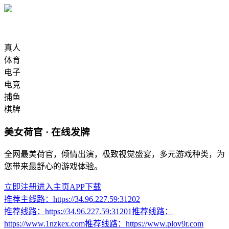
真人
体育
电子
电竞
捕鱼
棋牌
美女荷官 · 在线发牌
全网最美荷官，倾情出演，极致视觉盛宴，多元游戏种类，为
您带来最舒心的游戏体验。
立即注册
进入主页
APP下载
推荐主线路：
https://34.96.227.59:31202
推荐线路：
https://34.96.227.59:31201
推荐线路：
https://www.1nzkex.com
推荐线路：
https://www.plov9r.com