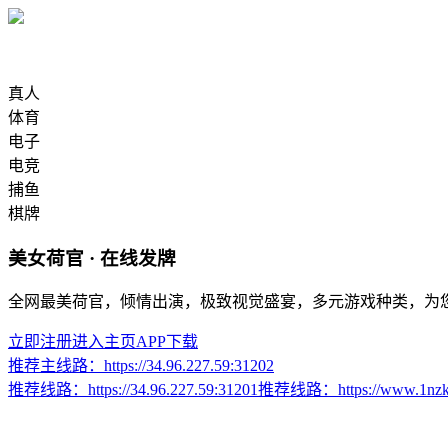
真人
体育
电子
电竞
捕鱼
棋牌
美女荷官 · 在线发牌
全网最美荷官，倾情出演，极致视觉盛宴，多元游戏种类，为
立即注册
进入主页
APP下载
推荐主线路：
https://34.96.227.59:31202
推荐线路：
https://34.96.227.59:31201
推荐线路：
https://www.1nz