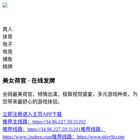
真人
体育
电子
电竞
捕鱼
棋牌
美女荷官 · 在线发牌
全网最美荷官，倾情出演，极致视觉盛宴，多元游戏种类，为
您带来最舒心的游戏体验。
立即注册
进入主页
APP下载
推荐主线路：
https://34.96.227.59:31202
推荐线路：
https://34.96.227.59:31201
推荐线路：
https://www.1nzkex.com
推荐线路：
https://www.plov9r.com